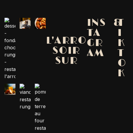
INS
&
T
TA
I
L'ARRO
GR
K
SOIR
AM
T
SUR
O
K