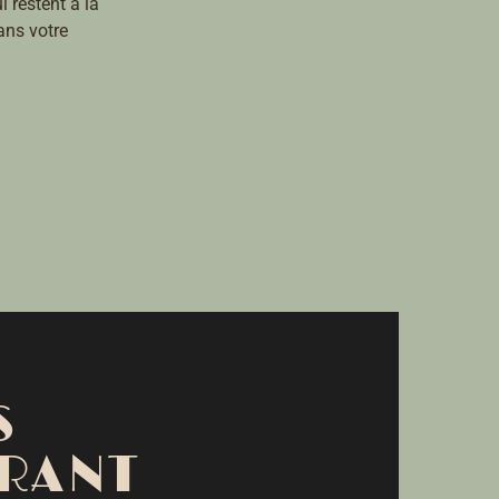
i restent à la
ans votre
S
RANT