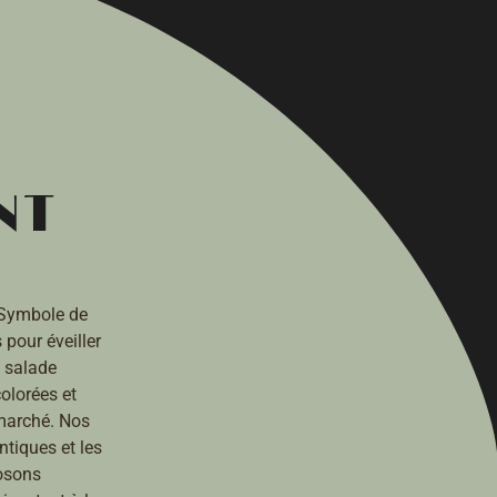
NT
. Symbole de
 pour éveiller
 salade
olorées et
marché. Nos
ntiques et les
posons