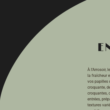
E
À l’Arrosoir,
la fraîcheur 
vos papilles
croquante, d
croquantes, 
entrées, prép
textures var